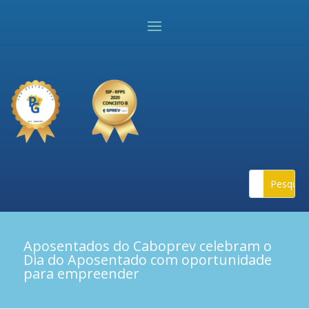
Aposentados do Caboprev celebram o
Dia do Aposentado com oportunidade
para empreender