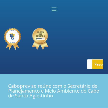
Caboprev se reúne com o Secretário de
Planejamento e Meio Ambiente do Cabo
de Santo Agostinho