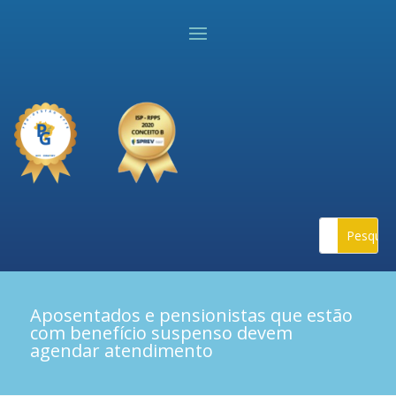
Aposentados e pensionistas que estão
com benefício suspenso devem
agendar atendimento