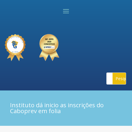
Instituto dá inicio as inscrições do
Caboprev em folia